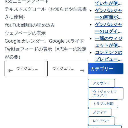
RSSニュースフィード
ていたが使用
テキストスクロール（お知らせや注意書
台数を増やし
ゲンバルジャ
きに便利）
たい。
ーの画面が表
示されたり消
ゲンバルジャ
YouTube動画の埋め込み
えたりしま
ーのログイン
ウェブページの表示
す。
パスワードが
一部のウィジ
Google カレンダー、Google スライド
分からなくな
ェットが使え
Twitterフィードの表示（APIキーの設定
りました。ど
ないのはなぜ
コンテンツの
が必要）
うすればいい
ですか？
プレビューが
投
ですか？
表示されませ
Previous:
Next:
カテゴリー
ウィジェットとは何ですか？
ウィジェットはどこで追加できますか？
稿
ん。どうした
ナ
らよいです
アカウント
ビ
か？
ゲ
ウィジェットマ
ニュアル
ー
トラブル対応
シ
ョ
メディア
ン
レイアウト