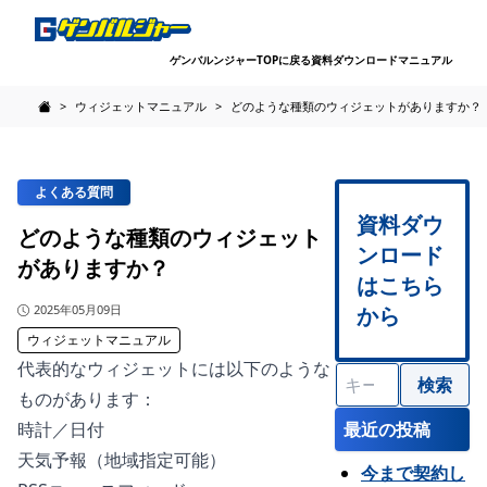
ゲンバルンジャーTOPに戻る
資料ダウンロード
マニュアル
>
ウィジェットマニュアル
>
どのような種類のウィジェットがありますか？
FAQ - 建設現場サイネージのゲンバルジャーのよくある質問
よくある質問
資料ダウ
どのような種類のウィジェット
ンロード
がありますか？
はこちら
公開日
2025年05月09日
から
ウィジェットマニュアル
代表的なウィジェットには以下のような
検
ものがあります：
索
:
時計／日付
最近の投稿
天気予報（地域指定可能）
今まで契約し