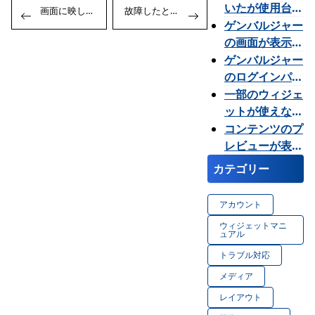
いたが使用台数
Previous:
Next:
画面に映し出された映像を操作したい
故障したときの保証はありますか
稿
を増やしたい。
ゲンバルジャー
ナ
の画面が表示さ
ビ
れたり消えたり
ゲンバルジャー
ゲ
します。
のログインパス
ー
ワードが分から
一部のウィジェ
シ
なくなりまし
ットが使えない
ョ
た。どうすれば
のはなぜです
コンテンツのプ
ン
いいですか？
か？
レビューが表示
されません。ど
カテゴリー
うしたらよいで
すか？
アカウント
ウィジェットマニ
ュアル
トラブル対応
メディア
レイアウト