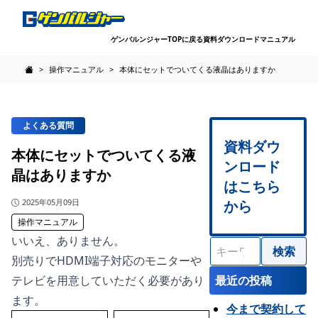
ゲンバルンジャーTOPに戻る
資料ダウンロード
マニュアル
>
操作マニュアル
>
本体にセットでついてくる液晶はありますか
FAQ - 建設現場サイネージのゲンバルジャーのよくある質問
よくある質問
資料ダウ
本体にセットでついてくる液
ンロード
晶はありますか
はこちら
公開日
2025年05月09日
から
操作マニュアル
いいえ、ありません。
検
別売りでHDMI端子対応のモニターや
索
:
テレビを用意していただく必要があり
最近の投稿
ます。
今まで契約して
投