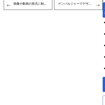
Previous:
Next:
画像や動画の形式に制限はありますか？
ゲンバルジャーでデザインしたレイアウトは保存できますか？
稿
:
ナ
ビ
ゲ
ー
シ
ョ
ン