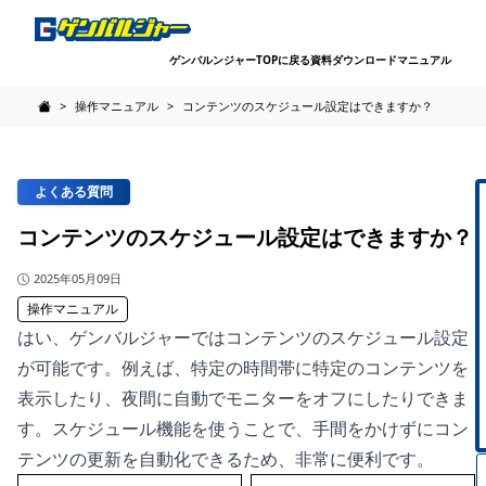
ゲンバルンジャーTOPに戻る
資料ダウンロード
マニュアル
>
操作マニュアル
>
コンテンツのスケジュール設定はできますか？
FAQ - 建設現場サイネージのゲンバルジャーのよくある質問
よくある質問
コンテンツのスケジュール設定はできますか？
公開日
2025年05月09日
操作マニュアル
はい、ゲンバルジャーではコンテンツのスケジュール設定
が可能です。例えば、特定の時間帯に特定のコンテンツを
表示したり、夜間に自動でモニターをオフにしたりできま
す。スケジュール機能を使うことで、手間をかけずにコン
テンツの更新を自動化できるため、非常に便利です。
投