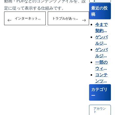
動画・PDFなどのコンテンツファイルを、設
索
:
定に従って表示する仕組みです。
最近の投
稿
投
Previous:
Next:
インターネット環境は必要ですか
トラブルがあった場合はどうすればいいですか
稿
今まで
ナ
契約し
ビ
ていた
ゲンバ
ゲ
が使用
ルジャ
ー
台数を
ーの画
ゲンバ
シ
増やし
面が表
ルジャ
ョ
たい。
示され
ーのロ
一部の
ン
たり消
グイン
ウィジ
えたり
パスワ
ェット
コンテ
しま
ードが
が使え
ンツの
す。
分から
ないの
プレビ
カテゴリ
なくな
はなぜ
ューが
ー
りまし
です
表示さ
た。ど
か？
れませ
アカウン
うすれ
ん。ど
ト