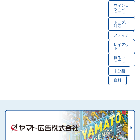
ばいい
うした
ウィジェ
ットマニ
です
らよい
ュアル
か？
です
トラブル
か？
対応
メディア
レイアウ
ト
操作マニ
ュアル
未分類
資料