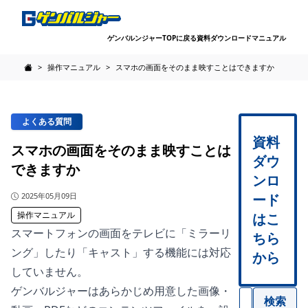
ゲンバルンジャーTOPに戻る
資料ダウンロード
マニュアル
>
操作マニュアル
>
スマホの画面をそのまま映すことはできますか
FAQ - 建設現場サイネージのゲンバルジャーのよくある質問
よくある質問
資料
スマホの画面をそのまま映すことは
ダウ
できますか
ンロ
公開日
2025年05月09日
ード
操作マニュアル
はこ
スマートフォンの画面をテレビに「ミラーリ
ちら
ング」したり「キャスト」する機能には対応
から
していません。
ゲンバルジャーはあらかじめ用意した画像・
検