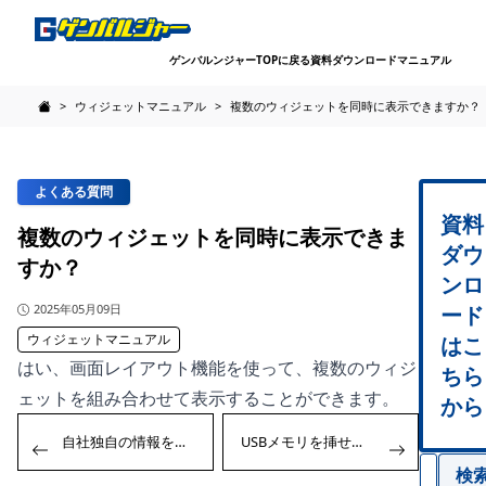
ゲンバルンジャーTOPに戻る
資料ダウンロード
マニュアル
>
ウィジェットマニュアル
>
複数のウィジェットを同時に表示できますか？
FAQ - 建設現場サイネージのゲンバルジャーのよくある質問
よくある質問
資料
複数のウィジェットを同時に表示できま
ダウ
すか？
ンロ
公開日
2025年05月09日
ード
ウィジェットマニュアル
はこ
はい、画面レイアウト機能を使って、複数のウィジ
ちら
ェットを組み合わせて表示することができます。
から
投
Previous:
Next:
自社独自の情報をテロップで流すことはできますか？
USBメモリを挿せば自動で再生できますか？
稿
検
ナ