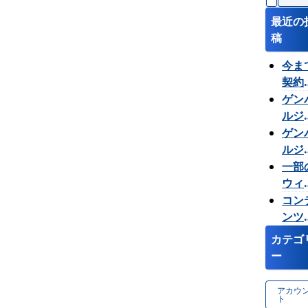
索
ビ
:
最近の
ゲ
稿
ー
シ
今ま
ョ
契約
ン
てい
ゲン
が使
ルジ
台数
ーの
ゲン
増や
面が
ルジ
たい
示さ
ーの
一部
たり
グイ
ウィ
えた
パス
ェッ
コン
しま
ード
が使
ンツ
す。
分か
ない
プレ
カテゴ
なく
はな
ュー
ー
りま
です
表示
た。
か？
れま
アカウ
うす
ん。
ト