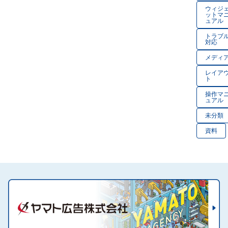
ばい
うし
ウィジ
ットマ
です
らよ
ュアル
か？
です
トラブ
か？
対応
メディ
レイア
ト
操作マ
ュアル
未分類
資料