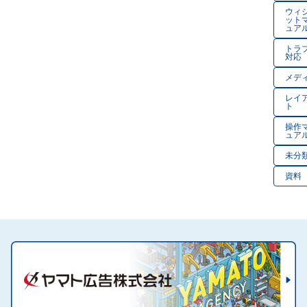
ば
う
ウィ
ット
で
ら
ュア
か
で
トラ
か
対応
メデ
レイ
ト
操作
ュア
未分
資料