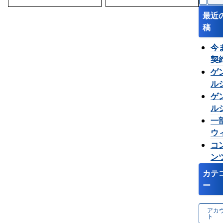
索
ナ
:
最近
ビ
稿
ゲ
ー
今
シ
契
ョ
て
ゲ
ン
が
ル
台
ー
ゲ
増
面
ル
た
示
ー
一
た
グ
ウ
え
パ
ェ
コ
し
ー
が
ン
す
分
な
プ
カテ
な
は
ュ
ー
り
で
表
た
か
れ
アカ
う
ん
ト