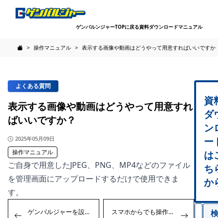
ゲンバルンジャーTOPに戻る
資料ダウンロード
マニュアル
>
操作マニュアル
>
表示する画像や動画はどうやって用意すればいいですか
FAQ - 建設現場サイネージのゲンバルジャーのよくある質問
よくある質問
資
表示する画像や動画はどうやって用意すれ
ダ
ばいいですか？
ン
公開日
2025年05月09日
ー
操作マニュアル
は
ご自身で用意したJPEG、PNG、MP4などのファイル
ち
を管理画面にアップロードするだけで使用できま
か
す。
投
検
Previous:
Next:
ゲンバルジャーを設置するのに専門知識は必要ですか？
スマホからでも操作できますか？
稿